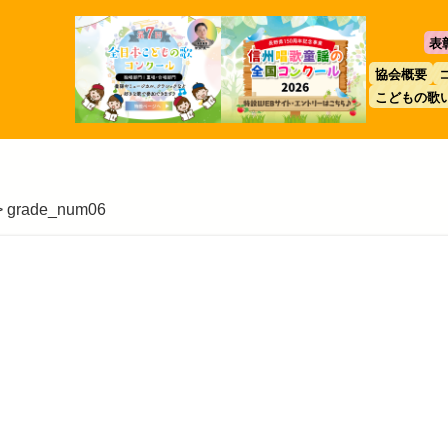
表
協会概要
こどもの歌
>
grade_num06