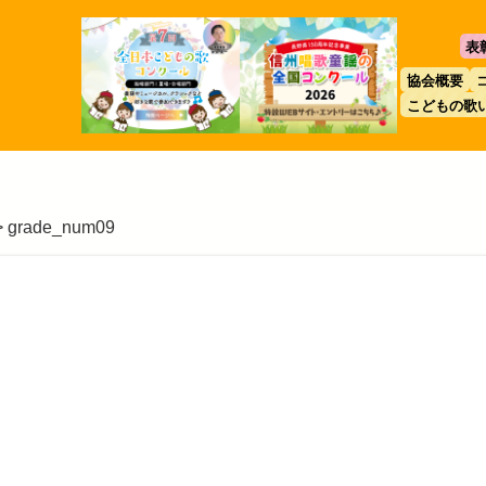
表
協会概要
こどもの歌
>
grade_num09