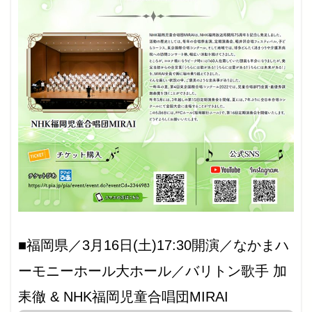
■福岡県／3月16日(土)17:30開演／なかまハ
ーモニーホール大ホール／バリトン歌手 加
耒徹 & NHK福岡児童合唱団MIRAI