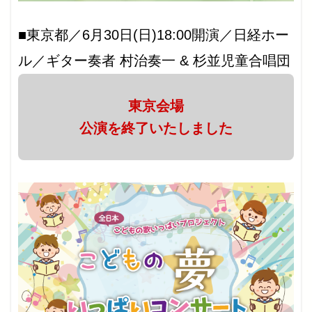
■東京都／6月30日(日)18:00開演／日経ホー
ル／ギター奏者 村治奏一 & 杉並児童合唱団
東京会場
公演を終了いたしました