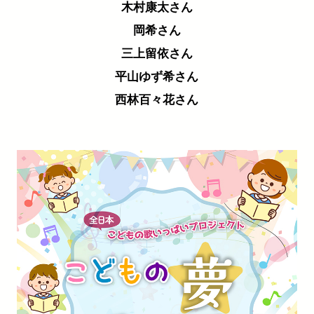
木村康太さん
岡希さん
三上留依さん
平山ゆず希さん
西林百々花さん