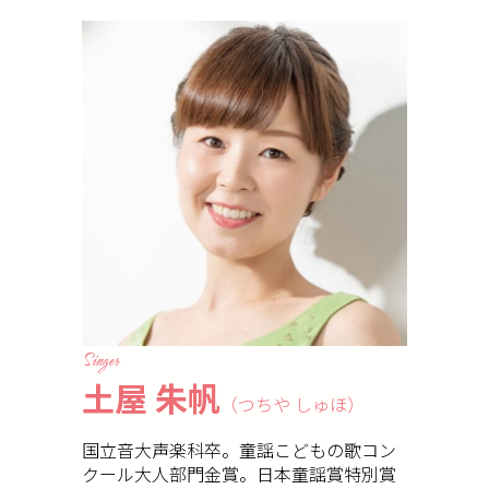
Singer
土屋 朱帆
（つちや しゅほ）
国立音大声楽科卒。童謡こどもの歌コン
クール大人部門金賞。日本童謡賞特別賞