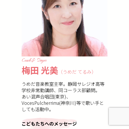
Coach & Singer
梅田 光美
（うめだ てるみ）
うめだ音楽教室主宰。静岡サレジオ高等
学校非常勤講師、同コーラス部顧問。
あい混声合唱団(東京)、
VocesPulcherrima(神奈川)等で歌い手と
しても活動中。
こどもたちへのメッセージ