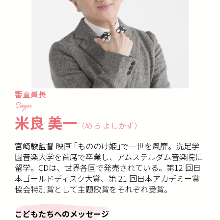
審査員長
Singer
米良 美一
（めら よしかず）
宮崎駿監督 映画 ｢もののけ姫｣で一世を風靡。洗足学
園音楽大学を首席で卒業し、アムステルダム音楽院に
留学。CDは、世界各国で発売されている。第12 回日
本ゴールドディスク大賞、第 21 回日本アカデミー賞
協会特別賞として主題歌賞をそれぞれ受賞。
こどもたちへのメッセージ