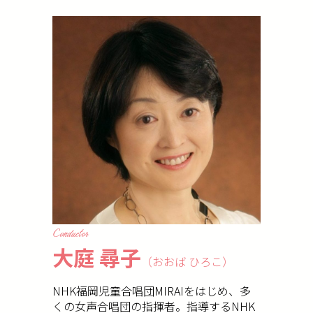
Conductor
大庭 尋子
（おおば ひろこ）
NHK福岡児童合唱団MIRAIをはじめ、多
くの女声合唱団の指揮者。指導するNHK