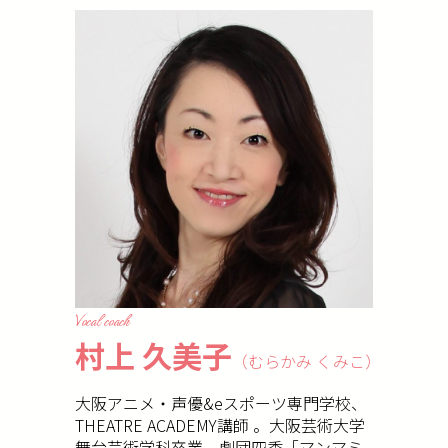
Vocal coach
村上 久美子
（むらかみ くみこ）
大阪アニメ・声優&eスポーツ専門学校、
THEATRE ACADEMY講師 。大阪芸術大学
舞台芸術学科卒業。劇団四季「マンマミ