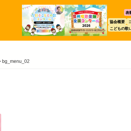
表
協会概要
こどもの歌
>
bg_menu_02