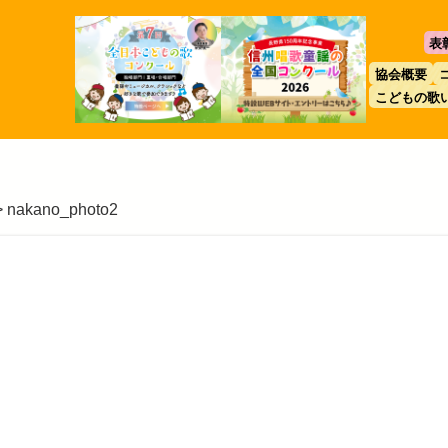
表
協会概要
こどもの歌
>
nakano_photo2