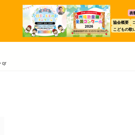
表
協会概要
こどもの歌
>
qr