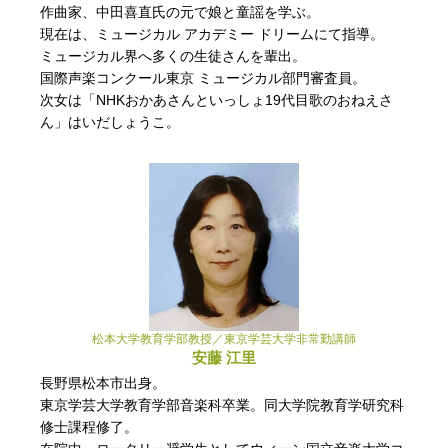
作曲家、中田喜直氏の元で娘と童謡を学ぶ。
現在は、ミュージカル アカデミー ドリームにて指導。
ミュージカル界へ多くの生徒さんを輩出。
国際声楽コンクール東京 ミュージカル部門審査員。
次女は「NHKおかあさんといっしょ19代目歌のおねえさ
ん」はいだしょうこ。
松本大学教育学部教授／東京学芸大学非常勤講師
安藤 江里
長野県松本市出身。
東京学芸大学教育学部音楽科卒業。同大学院教育学研究科
修士課程修了。