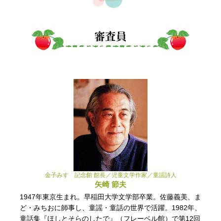
審査員
金子みすゞ記念館 館長／児童文学作家／童謡詩人
矢崎 節夫
1947年東京生まれ。早稲田大学文学部卒業。佐藤義美、ま
ど・みちおに師事し、童謡・童話の世界で活躍。1982年、
童話集『ほしとそらのしたで』（フレーベル館）で第12回