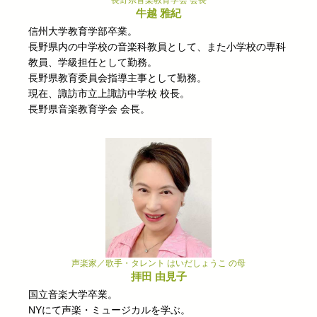
長野県音楽教育学会 会長
牛越 雅紀
信州大学教育学部卒業。
長野県内の中学校の音楽科教員として、また小学校の専科
教員、学級担任として勤務。
長野県教育委員会指導主事として勤務。
現在、諏訪市立上諏訪中学校 校長。
長野県音楽教育学会 会長。
声楽家／歌手・タレント はいだしょうこ の母
拝田 由見子
国立音楽大学卒業。
NYにて声楽・ミュージカルを学ぶ。