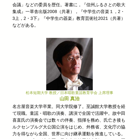
会議」などの委員を歴任。著書に，『信州ふるさとの歌大
集成』一草舎出版2008（共著），『中学生の音楽１，2・
3上，2・3下』『中学生の器楽』教育芸術社2021（共著）
などがある。
松本短期大学 教授／日本唱歌童謡教育学会 上席理事
山田 真治
名古屋⾳楽⼤学卒業。同⼤学院修了。至誠館大学教授を経
て現職。童謡・唱歌の演奏、講演で全国で活躍中。故中⽥
喜直⽒の演奏会では数々の伴奏、指揮を務め、⽒亡き後も
ルクセンブルグ⼤公国公演をはじめ、外務省、⽂化庁の協
⼒を得ながら全国、世界に向け継承運動を推進している。