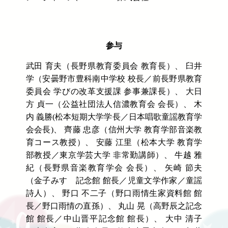
参与
武田 育夫（長野県教育委員会 教育長）、 臼井
学（安曇野市豊科南中学校 校長／前長野県教育
委員会 学びの改革支援課 参事兼課長）、 大日
方 貞一（公益社団法人信濃教育会 会長）、 木
内 義勝(松本短期大学学長／日本唱歌童謡教育学
会会長)、 齊藤 忠彦（信州大学 教育学部音楽教
育コース教授）、 安藤 江里（松本大学 教育学
部教授／東京学芸大学 非常勤講師）、 牛越 雅
紀（長野県音楽教育学会 会長）、 矢崎 節夫
（金子みすゞ記念館 館長／児童文学作家／童謡
詩人）、 野口 不二子（野口雨情生家資料館 館
長／野口雨情の直孫）、 丸山 晃（高野辰之記念
館 館長／中山晋平記念館 館長）、 大中 清子