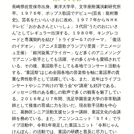
長崎県佐世保市出身。東洋大学卒。文学座附属演劇研究所
卒。１９７６年、ポップス歌謡でデビュー(芸名：龍村雅
史)。芸名をたいらいさおに改め、１９７７年からＮＨＫ
テレビ「おかあさんといっしょ」３代目“うたのおにいさ
ん”としてレギュラー出演する。１９８０年、キングレコ
ードと専属契約を結び「トライダーＧ７のテーマ」「復活
のイデオン」（アニメ主題歌グランプリ受賞・アニメージ
ュ主催）「銀河旋風ブライガー」など多くのアニメソング
でアニソン歌手としても活躍、その多くが今も愛唱されて
いる。その後、童謡歌手としても各地でコンサート活動を
する。”童謡祭”はじめ全国各地の音楽祭を軸に童謡界の貴
重な男性歌手として活躍している。また、近年はライブコ
ンサートやシニア向けの”歌う会”や”講座”も好評である。
メッセージ性のある癒しの歌声で多くの観客を魅了してい
る。２０１６年より７年間、洗足学園音楽大学の非常勤講
師として後進の育成に力を注いだ。現在歌手活動を中心
に、葛飾区シニア活動支援センター講師、童謡文化の会講
師を務めている。また、アニソンユニット「ＳＴ４」でラ
イブ活動中。令和1年発足した童謡ユニット「令和じゃん
けんぽん」の活動では、童謡の研鑽と普及に尽力してい