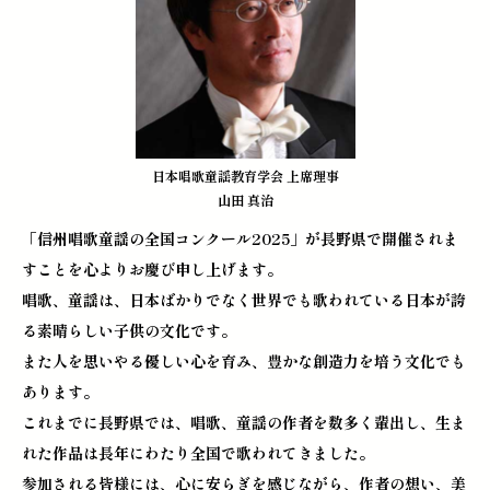
日本唱歌童謡教育学会 上席理事
山田 真治
「信州唱歌童謡の全国コンクール2025」が長野県で開催されま
すことを心よりお慶び申し上げます。
唱歌、童謡は、日本ばかりでなく世界でも歌われている日本が誇
る素晴らしい子供の文化です。
また人を思いやる優しい心を育み、豊かな創造力を培う文化でも
あります。
これまでに長野県では、唱歌、童謡の作者を数多く輩出し、生ま
れた作品は長年にわたり全国で歌われてきました。
参加される皆様には、心に安らぎを感じながら、作者の想い、美