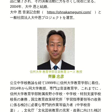
品に魅了され、その演奏活動に力を尽くし現在に至る。
2004年、大中 恩と結婚。
大中 恩 音楽記念館（
https://ohnakamegumi.com/
）と
一般社団法人大中恩プロジェクトを運営。
信州大学 教育学部音楽教育コース 教授
齊藤 忠彦
公立中学校教諭を経て1999年に信州大学教育学部に着任。
2014年から同大学教授。専門は音楽教育学。これまでに，
信州大学教育学部附属長野小学校・中学校・特別支援学校
校長の兼務，国立教育政策研究所「学習指導要領等の改善
に係る検討に必要な専門的作業等協力者（中学校音
楽）」，文化庁「文化芸術教育の充実・改善に向けた検討