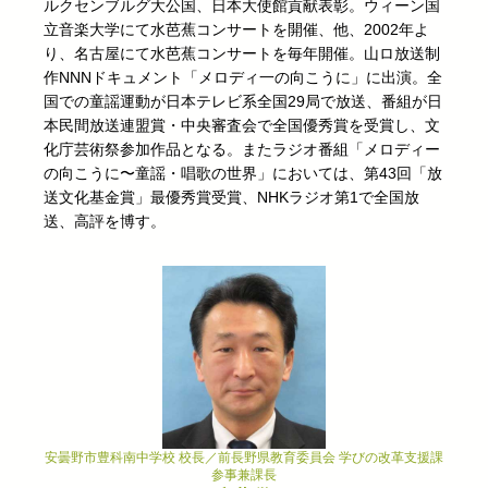
ルクセンブルグ⼤公国、⽇本⼤使館貢献表彰。ウィーン国
⽴⾳楽⼤学にて⽔芭蕉コンサートを開催、他、2002年よ
り、名古屋にて⽔芭蕉コンサートを毎年開催。⼭ロ放送制
作NNNドキュメント「メロディ⼀の向こうに」に出演。全
国での童謡運動が⽇本テレビ系全国29局で放送、番組が⽇
本⺠間放送連盟賞・中央審査会で全国優秀賞を受賞し、⽂
化庁芸術祭参加作品となる。またラジオ番組「メロディー
の向こうに〜童謡・唱歌の世界」においては、第43回「放
送⽂化基⾦賞」最優秀賞受賞、NHKラジオ第1で全国放
送、⾼評を博す。
安曇野市豊科南中学校 校長／前長野県教育委員会 学びの改革支援課
参事兼課長