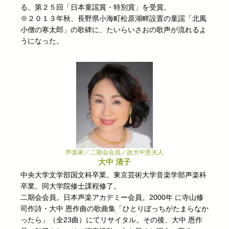
る。第２５回「日本童謡賞・特別賞」を受賞。
※２０１３年秋、長野県小海町松原湖畔設置の童謡「北風
小僧の寒太郎」の歌碑に、たいらいさおの歌声が流れるよ
うになった。
声楽家／二期会会員／故大中恩夫人
大中 清子
中央大学文学部国文科卒業。東京芸術大学音楽学部声楽科
卒業。同大学院修士課程修了。
二期会会員。日本声楽アカデミー会員。2000年 に寺山修
司作詩・大中 恩作曲の歌曲集「ひとりぼっちがたまらなか
ったら」（全23曲）にてリサイタル。その後、大中 恩作