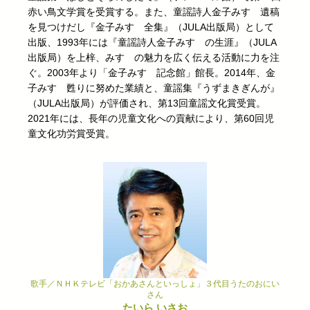
赤い鳥文学賞を受賞する。また、童謡詩人金子みすゞ遺稿
を見つけだし『金子みすゞ全集』（JULA出版局）として
出版、1993年には『童謡詩人金子みすゞの生涯』（JULA
出版局）を上梓、みすゞの魅力を広く伝える活動に力を注
ぐ。2003年より「金子みすゞ記念館」館長。2014年、金
子みすゞ甦りに努めた業績と、童謡集『うずまきぎんが』
（JULA出版局）が評価され、第13回童謡文化賞受賞。
2021年には、長年の児童文化への貢献により、第60回児
童文化功労賞受賞。
歌手／ＮＨＫテレビ「おかあさんといっしょ」３代目うたのおにい
さん
たいら いさお