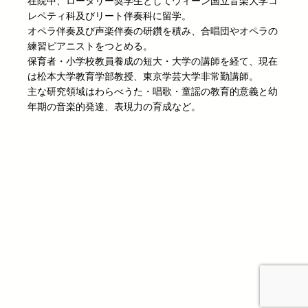
在院中、ロータリー奨学生としてウィーン国立音楽大学コ
レペティ科及びリート伴奏科に留学。
オペラ伴奏及び声楽伴奏の研鑽を積み、合唱団やオペラの
練習ピアニストをつとめる。
保育者・小学校教員養成の短大・大学の講師を経て、現在
は松本大学教育学部教授、東京学芸大学非常勤講師。
主な研究領域はわらべうた・唱歌・童謡の教育的意義と幼
年期の音楽的発達、表現力の育成など。