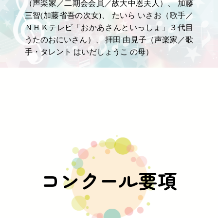
（声楽家／二期会会員／故大中恩夫人）、 加藤
三智(加藤省吾の次女)、 たいら いさお（歌手／
ＮＨＫテレビ「おかあさんといっしょ」３代目
うたのおにいさん）、 拝田 由見子（声楽家／歌
手・タレント はいだしょうこ の母）
コンクール要項