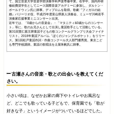
て、国立音楽大学音楽学部演奏学科声楽専修卒業。在学中、国内外研
修給費奨学生としてニース国際音楽アカデミーに参加し、ダルトン・
ボールドウィン氏に師事。ディプロムを取得。歌劇『フィガロの結
婚』バジーリオ役、平成25年度富山県新人演奏会、ミューザ川崎若手
演奏家応援事業ミニコンサート出演。
近年では、「0歳からの音楽会」・「マタニティ&0歳からのコンサー
ト」等に、歌のお兄さんとして出演し童謡歌手として活動している。
第31回寛仁親王牌童謡子どもの歌コンクールグランプリ大会ファイナ
リスト。2018年童謡アルバム「ぼくのジャングルポケット」をリリー
ス。第1回松戸童謡作詞・作曲コンクール大人部門優秀賞。東京こど
も専門学校講師。童謡の歌唱法を土屋朱帆氏に師事。
古瀬さんの音楽・歌との出会いを教えてくだ
さい。
小さい頃は、なぜかお家の廊下やトイレやお風呂な
ど、どこでも歌っている子どもで、保育園でも「歌が
好きな子」というイメージがついているほどでした。